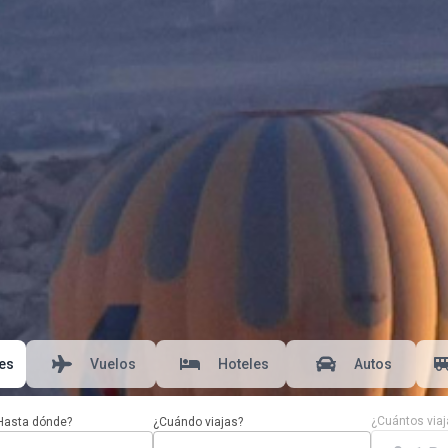
es
Vuelos
Hoteles
Autos
¿Cuántos viaj
Hasta dónde?
¿Cuándo viajas?