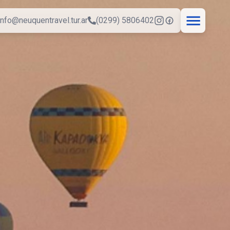
info@neuquentravel.tur.ar
(0299) 5806402